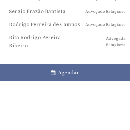
Sergio Frazão Baptista
Advogado Estagiário
Rodrigo Ferreira de Campos
Advogado Estagiário
Rita Rodrigo Pereira
Advogada
Ribeiro
Estagiária
Comunicação relacionada
Agendar
A Responsabilidade dos Gerentes ou
Administradores de Sociedades Comerciais
09 / 04 / 2026
Transformação de sociedades