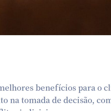
melhores benefícios para o c
o na tomada de decisão, com 