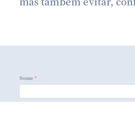
mas também evitar, confl
Nome
*
Email
*