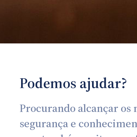
Podemos ajudar?
Procurando alcançar os 
segurança e conheciment