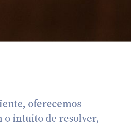
liente, oferecemos
o intuito de resolver,