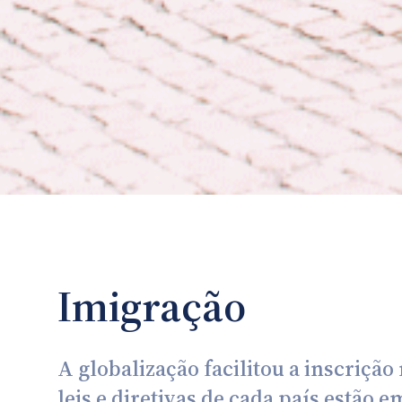
Imigração
A globalização facilitou a inscriçã
leis e diretivas de cada país estão