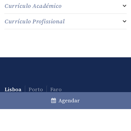
Currículo Académico
Currículo Profissional
Lisboa
Porto
Faro
+351 213 717 000
*
Agendar
law@caiadoguerreiro.com
Rua Castilho, 39 – 15º
1250-068 Lisboa, Portugal