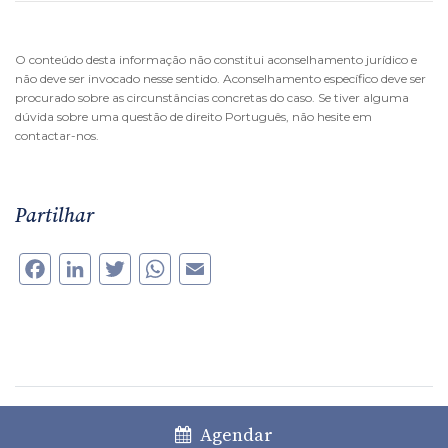
O conteúdo desta informação não constitui aconselhamento jurídico e
não deve ser invocado nesse sentido. Aconselhamento específico deve ser
procurado sobre as circunstâncias concretas do caso. Se tiver alguma
dúvida sobre uma questão de direito Português, não hesite em
contactar-nos.
Partilhar
Facebook
LinkedIn
Twitter
WhatsApp
Email
Anterior
Seguinte
Agendar
“Esses impostos, na prática, vão
O que é o exercício de