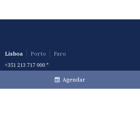
Lisboa
Porto
Faro
+351 213 717 000
*
law@caiadoguerreiro.com
Agendar
Rua Castilho, 39 – 15º
1250-068 Lisboa, Portugal
(*) Chamada para a rede fixa nacional