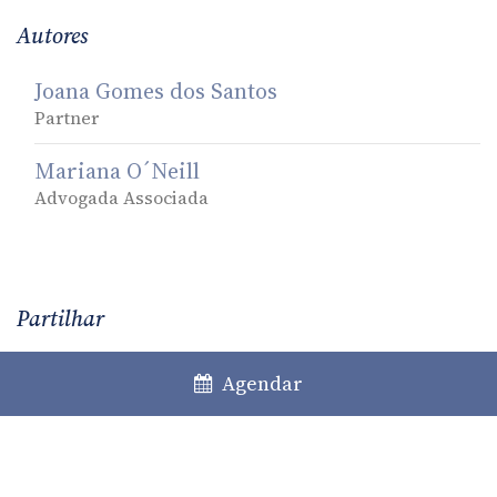
Autores
Joana Gomes dos Santos
Partner
Mariana O´Neill
Advogada Associada
Partilhar
Facebook
LinkedIn
Twitter
WhatsApp
Email
Agendar