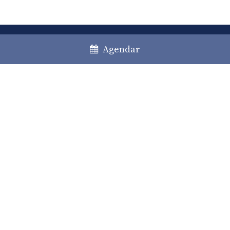
Agendar
Lisboa
Porto
Faro
+351 213 717 000
*
law@caiadoguerreiro.com
Rua Castilho, 39 – 15º
1250-068 Lisboa, Portugal
(*) Chamada para a rede fixa nacional
Prática