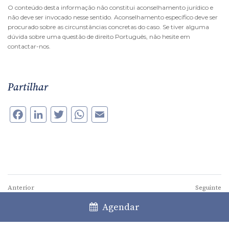
O conteúdo desta informação não constitui aconselhamento jurídico e
não deve ser invocado nesse sentido. Aconselhamento específico deve ser
procurado sobre as circunstâncias concretas do caso. Se tiver alguma
dúvida sobre uma questão de direito Português, não hesite em
contactar-nos.
Partilhar
Facebook
LinkedIn
Twitter
WhatsApp
Email
Anterior
Seguinte
“2023 vai ser ano de muitas
Direito ao Golo – CR7+Jorge
Agendar
incertezas económicas”
Mendes = €500 M?