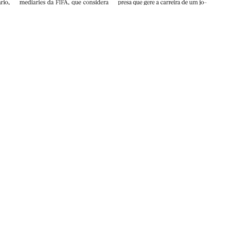
A Bola
.