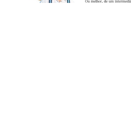
Artigo
de
João Caiado Guerreiro
no
Jornal 