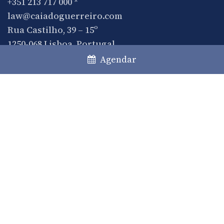
+351 213 717 000
*
law@caiadoguerreiro.com
Rua Castilho, 39 – 15º
1250-068 Lisboa, Portugal
Agendar
(*) Chamada para a rede fixa nacional
Prática
Áreas de prática
Desks
Private Clients
Comunicação
Notícias