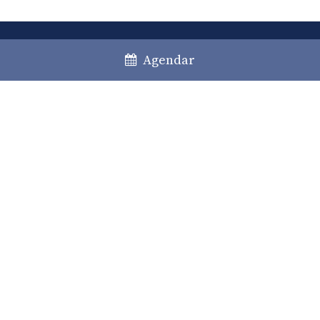
Agendar
Lisboa
Porto
Faro
+351 213 717 000
*
law@caiadoguerreiro.com
Rua Castilho, 39 – 15º
1250-068 Lisboa, Portugal
(*) Chamada para a rede fixa nacional
Prática