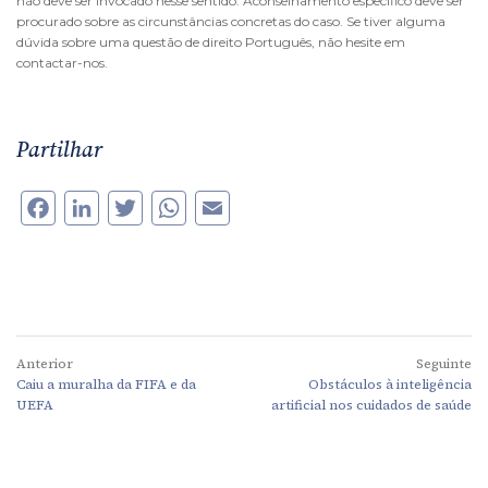
não deve ser invocado nesse sentido. Aconselhamento específico deve ser
procurado sobre as circunstâncias concretas do caso. Se tiver alguma
dúvida sobre uma questão de direito Português, não hesite em
contactar-nos.
Partilhar
Facebook
LinkedIn
Twitter
WhatsApp
Email
Anterior
Seguinte
Caiu a muralha da FIFA e da
Obstáculos à inteligência
UEFA
artificial nos cuidados de saúde