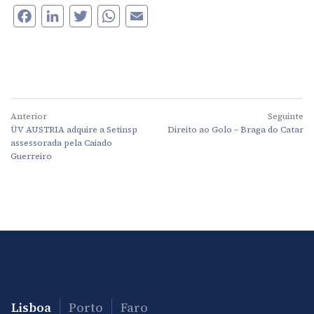
Facebook
LinkedIn
Twitter
WhatsApp
Email
Anterior
Seguinte
ÜV AUSTRIA adquire a Setinsp
Direito ao Golo – Braga do Catar
assessorada pela Caiado
Guerreiro
Lisboa
Porto
Faro