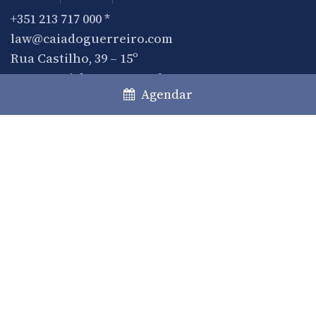
+351 213 717 000
*
law@caiadoguerreiro.com
Rua Castilho, 39 – 15º
1250-068 Lisboa, Portugal
Agendar
(*) Chamada para a rede fixa nacional
Prática
Áreas de prática
Desks
Private Clients
Comunicação