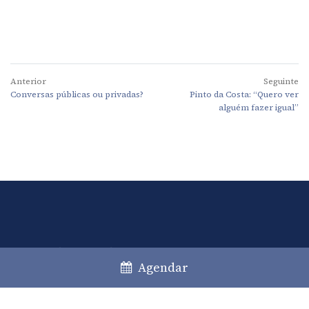
Anterior
Seguinte
Conversas públicas ou privadas?
Pinto da Costa: “Quero ver
alguém fazer igual”
Lisboa
Porto
Faro
Agendar
+351 213 717 000
*
law@caiadoguerreiro.com