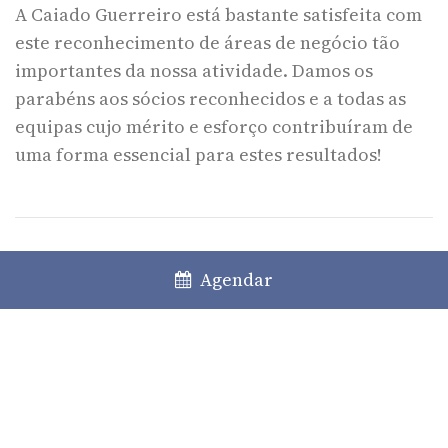
A Caiado Guerreiro está bastante satisfeita com
este reconhecimento de áreas de negócio tão
importantes da nossa atividade. Damos os
parabéns aos sócios reconhecidos e a todas as
equipas cujo mérito e esforço contribuíram de
uma forma essencial para estes resultados!
Agendar
O conteúdo desta informação não constitui aconselhamento jurídico e
não deve ser invocado nesse sentido. Aconselhamento específico deve ser
procurado sobre as circunstâncias concretas do caso. Se tiver alguma
dúvida sobre uma questão de direito Português, não hesite em
contactar-nos.
Partilhar