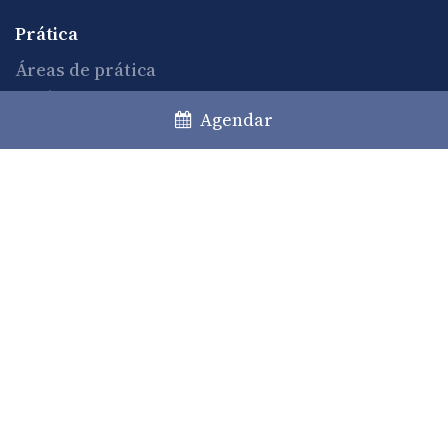
Prática
Áreas de prática
Desks
Agendar
Private Clients
Comunicação
Notícias
Artigos
Eventos
Newsletter
Canal Caiado Guerreiro
Sobre nós
História