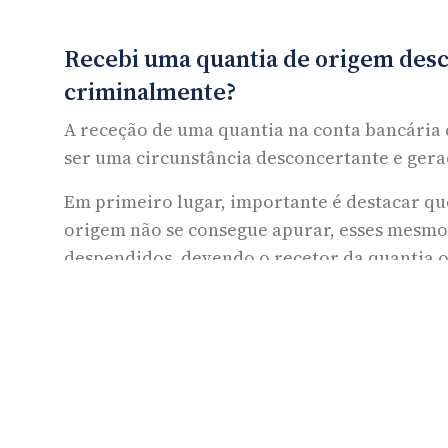
Recebi uma quantia de origem desc
criminalmente?
A receção de uma quantia na conta bancária
ser uma circunstância desconcertante e gera
Em primeiro lugar, importante é destacar q
origem não se consegue apurar, esses mesm
despendidos, devendo o recetor da quantia 
nomeadamente recorrer à instituição bancári
na qual se recebeu a quantia, de forma a ten
De salientar que no âmbito da Lei n.º 83/201
de Combate ao Branqueamento de Capitais e 
bancárias têm um dever de exame de qualquer
dos seus clientes, mediante a ponderação d