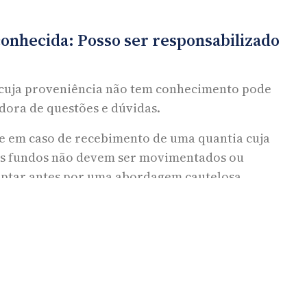
onhecida: Posso ser responsabilizado
 cuja proveniência não tem conhecimento pode
dora de questões e dúvidas.
ue em caso de recebimento de uma quantia cuja
os fundos não devem ser movimentados ou
optar antes por uma abordagem cautelosa,
a na qual se encontra sediada a conta bancária
tar apurar junto desta a origem da transferência.
7, na qual se encontram estabelecidas as Medidas
ao Financiamento do Terrorismo, as instituições
 indício de ilicitude de fundos ou da atividade
e inúmeros fatores, nomeadamente a natureza, a