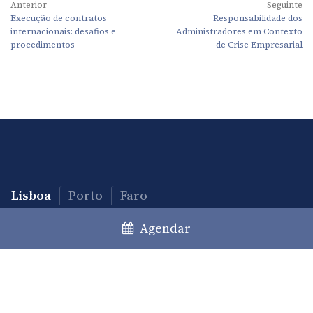
Anterior
Seguinte
Execução de contratos
Responsabilidade dos
internacionais: desafios e
Administradores em Contexto
procedimentos
de Crise Empresarial
Lisboa
Porto
Faro
+351 213 717 000
*
Agendar
law@caiadoguerreiro.com
Rua Castilho, 39 – 15º
1250-068 Lisboa, Portugal
(*) Chamada para a rede fixa nacional