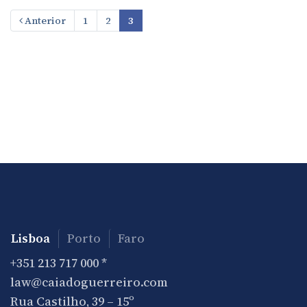
Anterior
1
2
3
Lisboa
Porto
Faro
+351 213 717 000
*
law@caiadoguerreiro.com
Rua Castilho, 39 – 15º