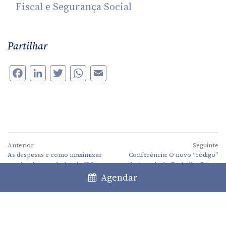
Fiscal e Segurança Social
Partilhar
Facebook
LinkedIn
Twitter
WhatsApp
Email
Anterior
Seguinte
As despesas e como maximizar
Conferência: O novo “código”
o valor do reembolso do IRS
da Agenda do Trabalho Digno
Agendar