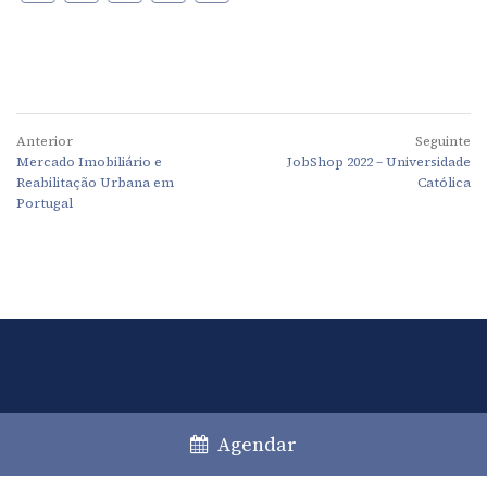
Anterior
Seguinte
Mercado Imobiliário e
JobShop 2022 – Universidade
Reabilitação Urbana em
Católica
Portugal
Lisboa
Porto
Faro
Agendar
+351 213 717 000
*