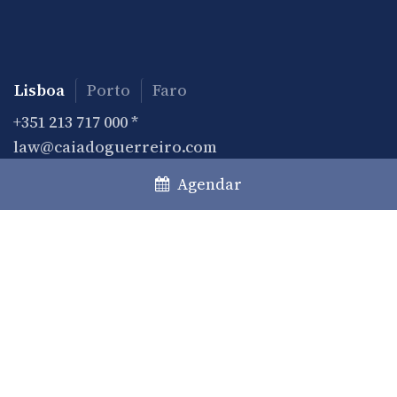
Lisboa
Porto
Faro
+351 213 717 000
*
law@caiadoguerreiro.com
Rua Castilho, 39 – 15º
Agendar
1250-068 Lisboa, Portugal
(*) Chamada para a rede fixa nacional
Prática
Áreas de prática