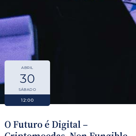
ABRIL
30
SÁBADO
12:00
O Futuro é Digital –
Criptomoedas, Non Fungible