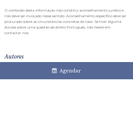
O conteúdo desta informação não constitui aconselhamento jurídico e
não deve ser invocado nesse sentido. Aconselhamento específico deve ser
procurado sobre as circunstâncias concretas do caso. Se tiver alguma
dúvida sobre uma questão de direito Português, não hesite em
contactar-nos.
Autores
Agendar
Stéfanie Luz
Partner
Team Leader - Direito da Família e Sucessões
Mariana Souto Simões
Áreas de pratica