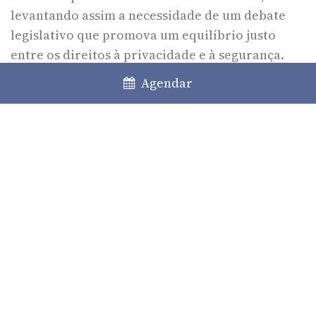
levantando assim a necessidade de um debate
legislativo que promova um equilíbrio justo
entre os direitos à privacidade e à segurança.
Inversamente, em países como a Alemanha,
Agendar
Reino Unido ou França, o uso de
dash cams
é
permitido, ainda que sujeito a determinadas
restrições legais e obrigações de informação e
minimização de dados.
Assim, a admissibilidade da captação e utilização
de imagens dependerá sempre da análise do
caso concreto, sendo necessário ponderar, com
base em critérios de proporcionalidade, os
direitos fundamentais que se possam encontrar
em conflito.
Enquanto não houver regulação específica, os