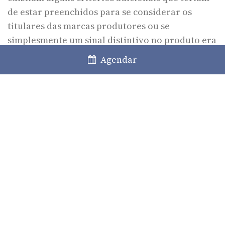
de estar preenchidos para se considerar os
titulares das marcas produtores ou se
simplesmente um sinal distintivo no produto era
suficiente para responsabilizar o seu titular.
Agendar
O TJUE, no parágrafo 27 do acórdão, definiu que
a Diretiva pretendia responsabilizar os titulares
das marcas pelos danos causados, à semelhança
dos verdadeiros produtores, mesmo que estes
não estivessem envolvidos no processo de
fabrico. O tribunal interpretou extensivamente
a definição de produtor, alargando o âmbito do
artigo 3(1), o que acaba por ser bastante benéfico
para a proteção do consumidor.
Para o consumidor final, a afixação da marca no
produto acaba por ser suficiente para