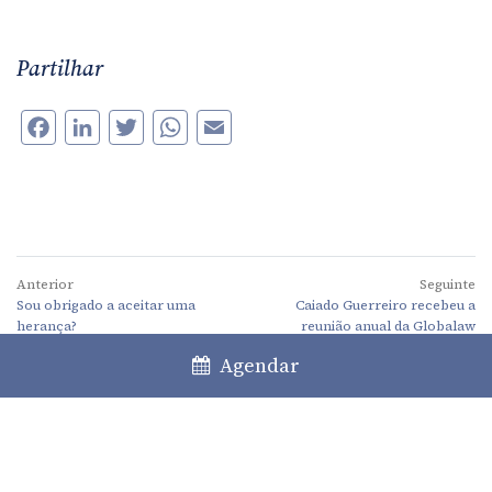
Partilhar
Facebook
LinkedIn
Twitter
WhatsApp
Email
Anterior
Seguinte
Sou obrigado a aceitar uma
Caiado Guerreiro recebeu a
herança?
reunião anual da Globalaw
Agendar