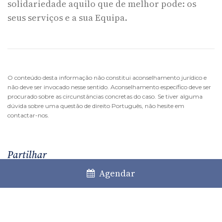
solidariedade aquilo que de melhor pode: os
seus serviços e a sua Equipa.
O conteúdo desta informação não constitui aconselhamento jurídico e
não deve ser invocado nesse sentido. Aconselhamento específico deve ser
procurado sobre as circunstâncias concretas do caso. Se tiver alguma
dúvida sobre uma questão de direito Português, não hesite em
contactar-nos.
Partilhar
Agendar
Facebook
LinkedIn
Twitter
WhatsApp
Email