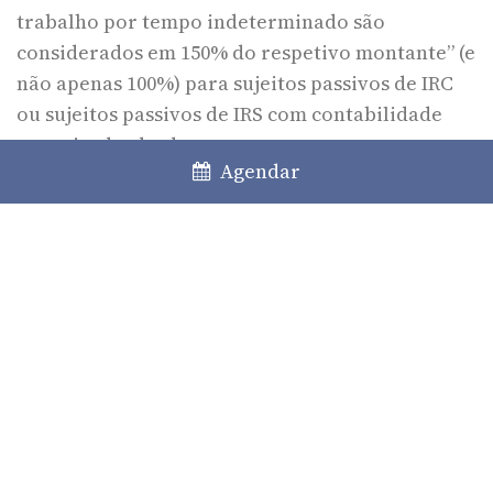
trabalho por tempo indeterminado são
considerados em 150% do respetivo montante” (e
não apenas 100%) para sujeitos passivos de IRC
ou sujeitos passivos de IRS com contabilidade
organizada, desde que:
Agendar
o aumento salarial seja de, pelo menos, 5,1% ao
longo do exercício tributário da empresa,
o salário final não equivale à retribuição
mínima mensal garantida e
a diferença entre o maior e o menor salário na
empresa não aumente no mesmo período.
Excluem-se para o efeito aumentos salariais a
membros dos órgãos sociais, de ex-sócios ou
acionistas maioritários e de trabalhadores que
integrem o agregado familiar do empregador.