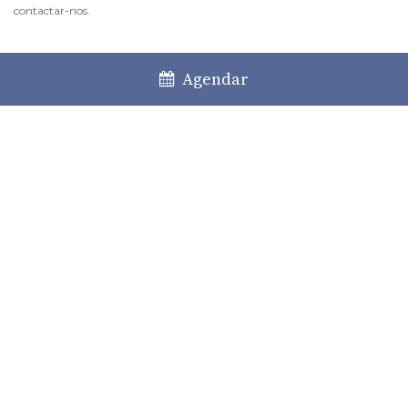
contactar-nos.
Agendar
Autores
Stéfanie Luz
Partner
Team Leader - Direito da Família e Sucessões
Neuza Felizardo Carreira
Partilhar
Facebook
LinkedIn
Twitter
WhatsApp
Email