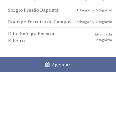
Sergio Frazão Baptista
Advogado Estagiário
Rodrigo Ferreira de Campos
Advogado Estagiário
Rita Rodrigo Pereira
Advogada
Ribeiro
Estagiária
Comunicação relacionada
Agendar
A Responsabilidade dos Gerentes ou
Administradores de Sociedades Comerciais
09 / 04 / 2026
Transformação de sociedades